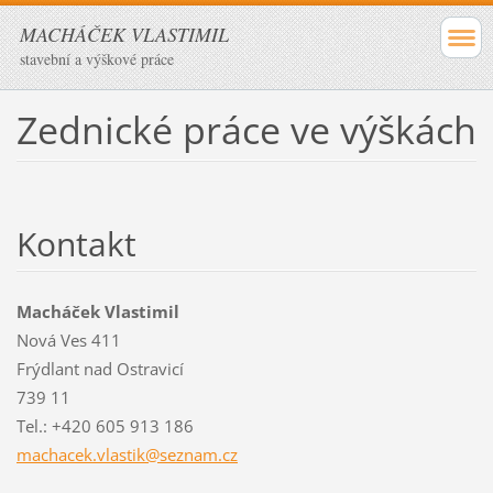
MACHÁČEK VLASTIMIL
stavební a výškové práce
Zednické práce ve výškách
Kontakt
Macháček Vlastimil
Nová Ves 411
Frýdlant nad Ostravicí
739 11
Tel.: +420 605 913 186
machacek
.vlastik
@seznam.
cz