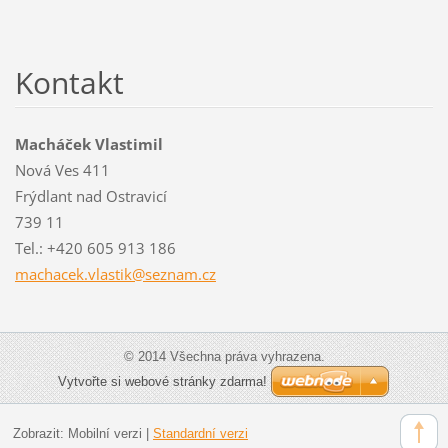
Kontakt
Macháček Vlastimil
Nová Ves 411
Frýdlant nad Ostravicí
739 11
Tel.: +420 605 913 186
machacek
.vlastik
@seznam.
cz
© 2014 Všechna práva vyhrazena.
Vytvořte si webové stránky zdarma!
Zobrazit:
Mobilní verzi
|
Standardní verzi