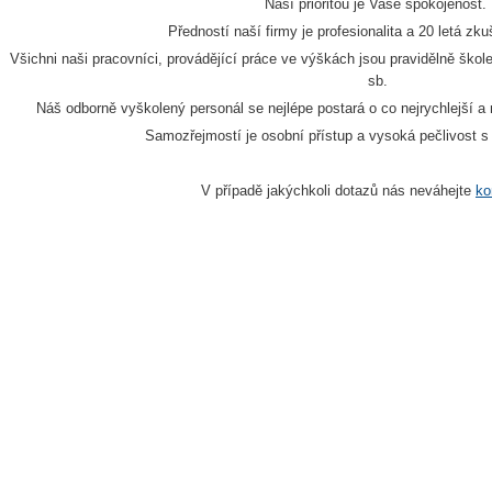
Naší prioritou je Vaše spokojenost.
Předností naší firmy je profesionalita a 20 letá zk
Všichni naši pracovníci, provádějící práce ve výškách jsou pravidělně škol
sb.
Náš odborně vyškolený personál se nejlépe postará o co nejrychlejší a 
Samozřejmostí je osobní přístup a vysoká pečlivost s
V případě jakýchkoli dotazů nás neváhejte
ko