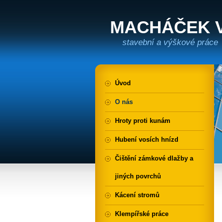
MACHÁČEK V
stavební a výškové práce
Úvod
O nás
Hroty proti kunám
Hubení vosích hnízd
Čištění zámkové dlažby a
jiných povrchů
Kácení stromů
Klempířské práce