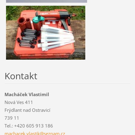
Kontakt
Macháček Vlastimil
Nová Ves 411
Frýdlant nad Ostravicí
739 11
Tel.: +420 605 913 186
machacek
.vlastik
@seznam.
cz